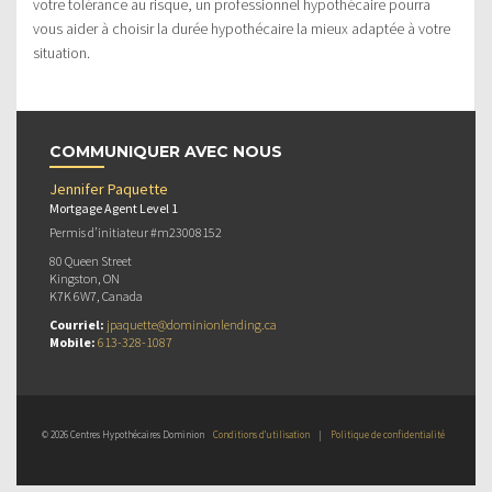
votre tolérance au risque, un professionnel hypothécaire pourra
vous aider à choisir la durée hypothécaire la mieux adaptée à votre
situation.
COMMUNIQUER AVEC NOUS
Jennifer Paquette
Mortgage Agent Level 1
Permis d’initiateur #m23008152
80 Queen Street
Kingston, ON
K7K 6W7, Canada
Courriel:
jpaquette@dominionlending.ca
Mobile:
613-328-1087
© 2026 Centres Hypothécaires Dominion
Conditions d’utilisation
|
Politique de confidentialité