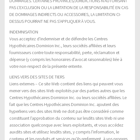
DOMMAGES. CERTAINES PROVINCES/JURIDICTIONS N’AUTORISANT
PAS L’EXCLUSION OU LA LIMITATION DE LA RESPONSABILITÉ EN CAS
DE DOMMAGES INDIRECTS OU ACCESSOIRES, LA LIMITATION CI-
DESSUS POURRAIT NE PAS S’APPLIQUER À VOUS.
INDEMNISATION
Vous acceptez d’indemniser et de défendre les Centres
Hypothécaires Dominion Inc., leurs sociétés affiliées et leurs
fournisseurs contre toute responsabilité, perte, réclamation et
dépense (y compris les honoraires d’avocat raisonnables) liée à
votre non-respect de la présente entente.
LIENS VERS DES SITES DE TIERS
Liens externes – Ce site Web contient des liens qui peuvent vous
mener vers des sites Web exploités par des parties autres que les
Centres Hypothécaires Dominion Inc. ou leurs sociétés affiliées. Le
fait que les Centres Hypothécaires Dominion Inc. ajoutent des
hyperliens vers des sites Web ne doit pas être considéré comme
constituant l’approbation du contenu sur lesdits sites Web ni une
association quelconque avec leurs exploitants, et vous accédez
auxdits sites et utilisez lesdits sites, y compris l’information, le
contenu et les produits et services qu’ils renferment, à vos propres