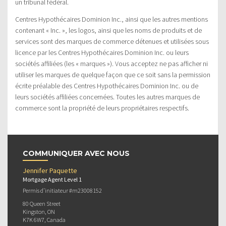
un tribunal fédéral.
Centres Hypothécaires Dominion Inc., ainsi que les autres mentions
contenant « Inc. », les logos, ainsi que les noms de produits et de
services sont des marques de commerce détenues et utilisées sous
licence par les Centres Hypothécaires Dominion Inc. ou leurs
sociétés affiliées (les « marques »). Vous acceptez ne pas afficher ni
utiliser les marques de quelque façon que ce soit sans la permission
écrite préalable des Centres Hypothécaires Dominion Inc. ou de
leurs sociétés affiliées concernées. Toutes les autres marques de
commerce sont la propriété de leurs propriétaires respectifs.
COMMUNIQUER AVEC NOUS
Jennifer Paquette
Mortgage Agent Level 1
Permis d’initiateur #m23008152
80 Queen Street
Kingston, ON
K7K 6W7, Canada